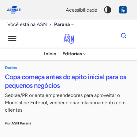
Fale
Acessibilidade
conosco
0
acessibilidade
9
Paraná
Você está na ASN
Dados
para
busca
Agência
Início
Editorias
Palavra
Sebrae
chave
de
Dados
Copa começa antes do apito inicial para os
Notícias
pequenos negócios
Sebrae/PR orienta empreendedores para aproveitar o
Mundial de Futebol, vender e criar relacionamento com
clientes
Por
ASN Paraná