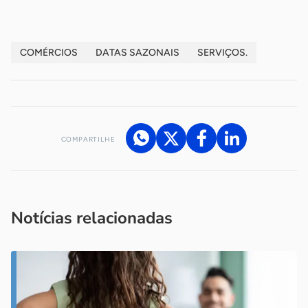
COMÉRCIOS
DATAS SAZONAIS
SERVIÇOS.
COMPARTILHE
Acesse nossos canais de atendimento
Ficou com alguma dúvida?
.
Se
você é um profissional da imprensa, entre em contato pelo
imprensa@sebrae.com.br
fale com a ASN em cada UF
ou
Notícias relacionadas