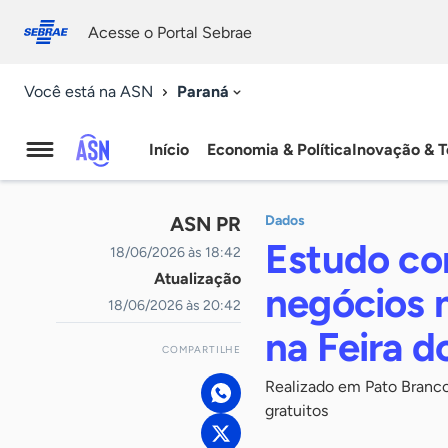
Fale
Acessibilidade
conosco
0
Acesse o Portal Sebrae
9
Paraná
Você está na ASN
Início
Economia & Política
Inovação & T
Agência
Sebrae
ASN PR
Dados
de
Estudo co
18/06/2026 às 18:42
Atualização
Notícias
negócios 
18/06/2026 às 20:42
na Feira 
COMPARTILHE
Realizado em Pato Branc
gratuitos