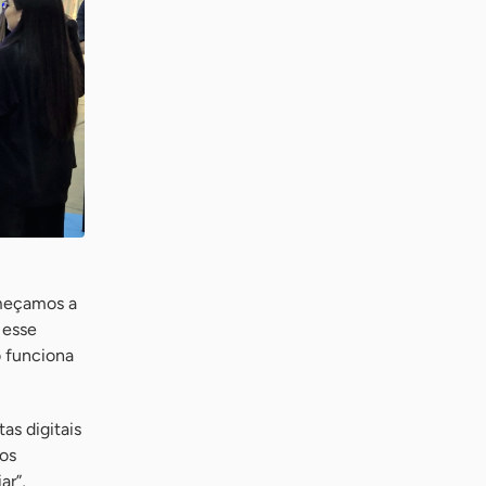
começamos a
 esse
 funciona
as digitais
vos
ar”,