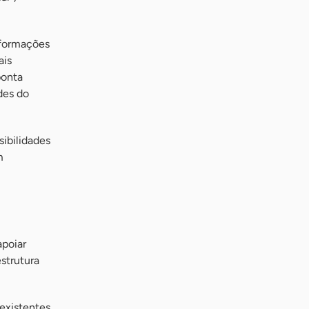
nformações
ais
ponta
des do
ibilidades
m
apoiar
strutura
existentes