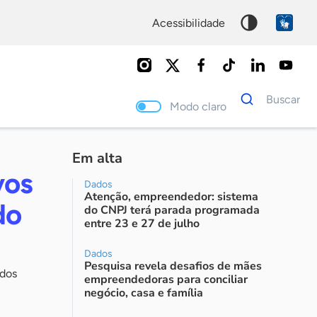
acessibilidade
Dados
Buscar
para
Modo claro
busca
Palavra
chave
Em alta
vos
Dados
Atenção, empreendedor: sistema
do
do CNPJ terá parada programada
entre 23 e 27 de julho
Dados
Pesquisa revela desafios de mães
údos
empreendedoras para conciliar
negócio, casa e família