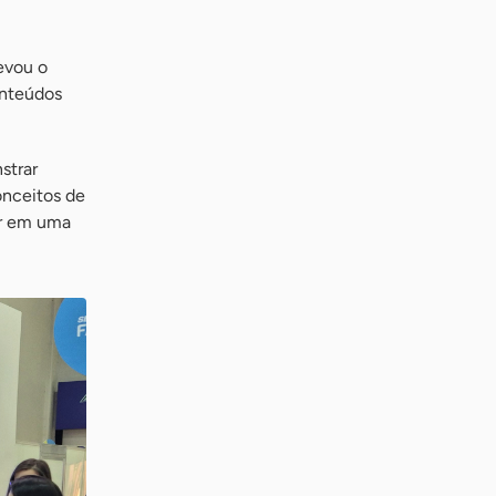
evou o
onteúdos
strar
onceitos de
ir em uma