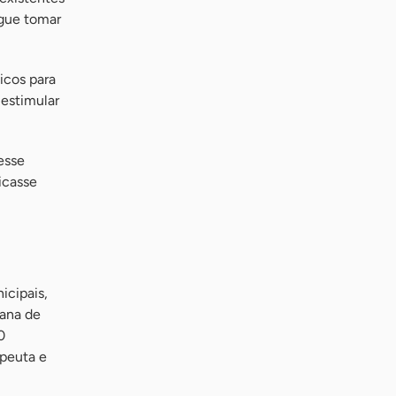
gue tomar
icos para
 estimular
esse
icasse
icipais,
vana de
0
apeuta e