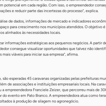
am potencial em cada região. Com isso, o empreendedor conse
ções e reduzir parte das incertezas do processo”, explica.
nálise de dados, informações de mercado e indicadores econôm
spaço para crescimento nos municípios atendidos. O objetivo é
os alinhados às necessidades locais.
zar informações estratégicas aos pequenos negócios. A partir d
or consegue visualizar oportunidades que talvez não identif
 mais viáveis para iniciar sua empresa”, afirma.
, são esperadas 45 caravanas organizadas pelas prefeituras mun
ém de associações e instituições empresariais locais. Na cara
pou a empreendedora Franciele Zeizer, que percorreu mais de 30
par do evento em Pato Branco. A empreendedora atua como ter
oltados à produção de silagem no agronegócio.