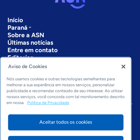
Início
Paraná
Sobre a ASN
Últimas notícias
Entre em contato
Editorias
Aviso de Cookies
Economia & Política
Inovação & Tecnologia
Nós usamos cookies e outras tecnologias semelhantes para
Cultura empreendedora
melhorar a sua experiência em nossos serviços, personalizar
publicidade e recomendar conteúdo de seu interesse. Ao utilizar
Dados
nossos serviços, você concorda com tal monitoramento descrito
Arquivo
em nossa
Política de Privacidade
Aceitar todos os cookies