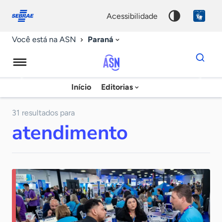
Fale
Acessibilidade
conosco
0
acessibilidade
9
Paraná
Você está na ASN
Dados
para
busca
Agência
Início
Editorias
Palavra
Sebrae
chave
de
31 resultados para
atendimento
Notícias