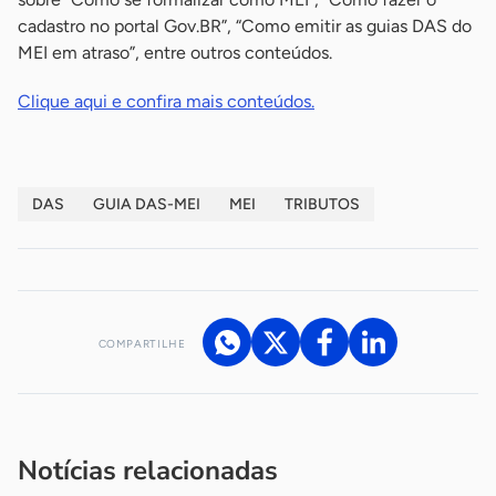
cadastro no portal Gov.BR”, “Como emitir as guias DAS do
MEI em atraso”, entre outros conteúdos.
Clique aqui e confira mais conteúdos.
DAS
GUIA DAS-MEI
MEI
TRIBUTOS
COMPARTILHE
Acesse nossos canais de atendimento
Ficou com alguma dúvida?
.
Se
você é um profissional da imprensa, entre em contato pelo
imprensa@sebrae.com.br
fale com a ASN em cada UF
ou
Notícias relacionadas