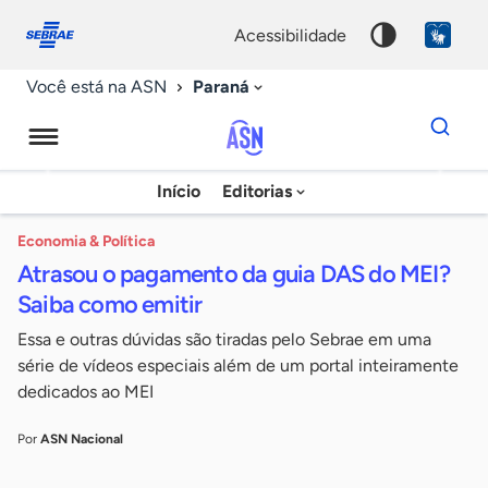
Fale
Acessibilidade
conosco
0
acessibilidade
9
Paraná
Você está na ASN
Dados
para
busca
Agência
Início
Editorias
Palavra
Sebrae
chave
de
Economia & Política
Atrasou o pagamento da guia DAS do MEI?
Notícias
Saiba como emitir
Essa e outras dúvidas são tiradas pelo Sebrae em uma
série de vídeos especiais além de um portal inteiramente
dedicados ao MEI
Por
ASN Nacional