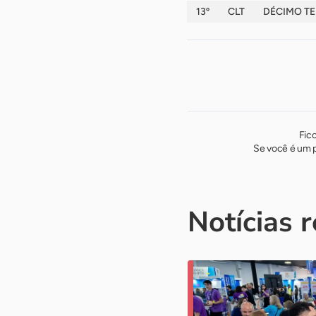
13º
CLT
DÉCIMO TE
Fic
Se você é um p
Notícias 