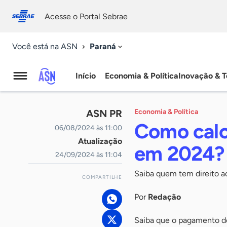
Fale
Acessibilidade
conosco
0
Acesse o Portal Sebrae
9
Paraná
Você está na ASN
Início
Economia & Política
Inovação & T
Agência
Sebrae
ASN PR
Economia & Política
de
Como calcu
06/08/2024 às 11:00
Atualização
Notícias
em 2024?
24/09/2024 às 11:04
Saiba quem tem direito ao
COMPARTILHE
Por
Redação
Saiba que o pagamento do