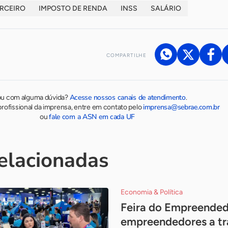
RCEIRO
IMPOSTO DE RENDA
INSS
SALÁRIO
COMPARTILHE
Acesse nossos canais de atendimento
ou com alguma dúvida?
.
imprensa@sebrae.com.br
rofissional da imprensa, entre em contato pelo
fale com a ASN em cada UF
ou
relacionadas
Economia & Política
Feira do Empreended
empreendedores a tr