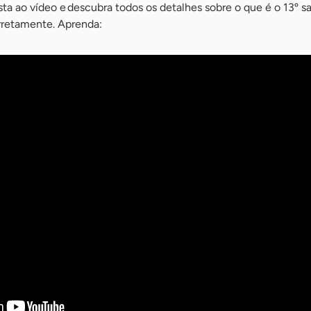
sta ao vídeo e descubra todos os detalhes sobre o que é o 13º sa
rretamente. Aprenda: