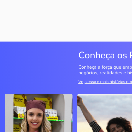
Conheça os 
Conheça a força que emp
negócios, realidades e hi
Veja essa e mais histórias 
Cacau Serra
Seriema Ecoturismo
Urubici / SC
Rio da Conceição / TO
A empreendedora decidiu
O objetivo era ter um CN
seguir seu sonho de ter um
para fazer cursos, mas o
negócio próprio, investiu no
negócio se tornou a