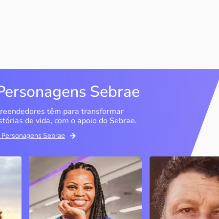
Personagens Sebrae
reendedores têm para transformar
stórias de vida, com o apoio do Sebrae.
em Personagens Sebrae
Studio Olimpic Shape
DG Distribuido
Água Mineral
São Paulo / SP
Marília / SP
PJ
A ex-atleta olímpica e
empresária diz que o Sebrae
Entenda como o Se
foi fundamental para que ela
ajudou a consolidar