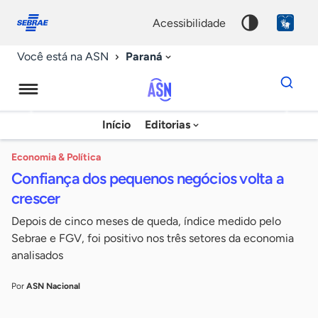
Fale
Acessibilidade
conosco
0
acessibilidade
9
Paraná
Você está na ASN
Dados
para
busca
Agência
Início
Editorias
Palavra
Sebrae
chave
de
Economia & Política
Confiança dos pequenos negócios volta a
Notícias
crescer
Depois de cinco meses de queda, índice medido pelo
Sebrae e FGV, foi positivo nos três setores da economia
analisados
Por
ASN Nacional