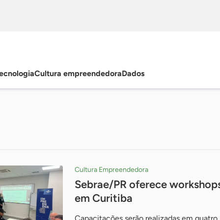
ecnologia
Cultura empreendedora
Dados
Cultura Empreendedora
Sebrae/PR oferece workshops 
em Curitiba
Capacitações serão realizadas em quatro r