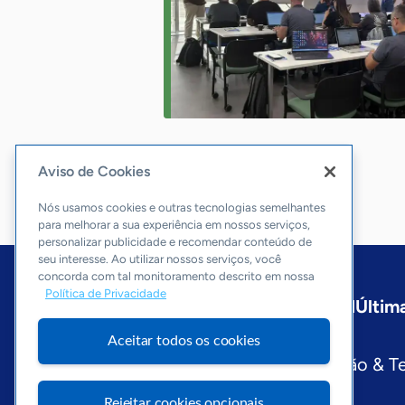
Aviso de Cookies
Nós usamos cookies e outras tecnologias semelhantes
para melhorar a sua experiência em nossos serviços,
personalizar publicidade e recomendar conteúdo de
seu interesse. Ao utilizar nossos serviços, você
concorda com tal monitoramento descrito em nossa
Política de Privacidade
Início
Paraná
Sobre a ASN
Última
Editorias
Aceitar todos os cookies
Economia & Política
Inovação & T
Visite o Portal Sebrae
Rejeitar cookies opcionais