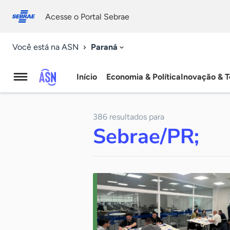
Fale
Acessibilidade
conosco
0
Acesse o Portal Sebrae
9
Paraná
Você está na ASN
Início
Economia & Política
Inovação & T
Agência
Sebrae
386 resultados para
de
Sebrae/PR;
Notícias