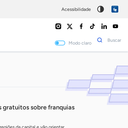
acessibilidade
Dados
Buscar
para
Modo claro
busca
Palavra
chave
gratuitos sobre franquias
egiões da capital e vão orientar