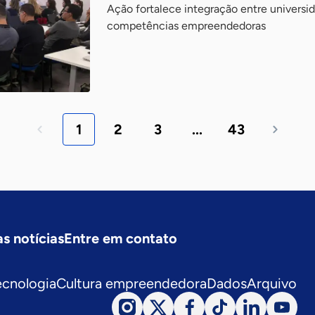
Ação fortalece integração entre univers
competências empreendedoras
1
2
3
...
43
s notícias
Entre em contato
ecnologia
Cultura empreendedora
Dados
Arquivo