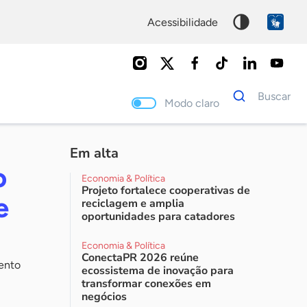
acessibilidade
Dados
Buscar
para
Modo claro
busca
Palavra
chave
Em alta
o
Economia & Política
Projeto fortalece cooperativas de
e
reciclagem e amplia
oportunidades para catadores
Economia & Política
ConectaPR 2026 reúne
ento
ecossistema de inovação para
transformar conexões em
negócios