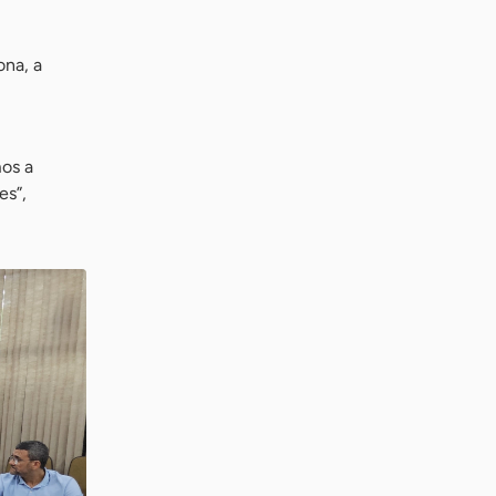
ona, a
os a
es”,