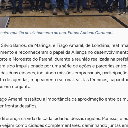
eira reunião de alinhamento do ano. Fotos: Adriano Oltramari.
 Silvio Barros, de Maringá, e Tiago Amaral, de Londrina, reafirm
ento e reconheceram o papel da Aliança no desenvolviment
te e Noroeste do Paraná, durante a reunião realizada na prefe
em sido impulsionado por uma série de ações e parcerias entre 
 das duas cidades, incluindo missões empresariais, participaçã
o de agendas, mapeamento setorial, visitas técnicas, capacita
das em conjunto.
iago Amaral ressaltou a importância da aproximação entre os m
 enfrentar desafios.
diferença na vida de cada cidadão dessas regiões. Por isso, é e
se vejam como cidades complementares, caminhando juntas e