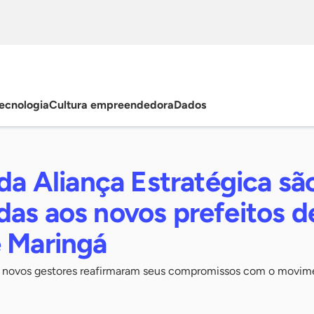
ecnologia
Cultura empreendedora
Dados
 da Aliança Estratégica sã
das aos novos prefeitos d
e Maringá
5, novos gestores reafirmaram seus compromissos com o movim