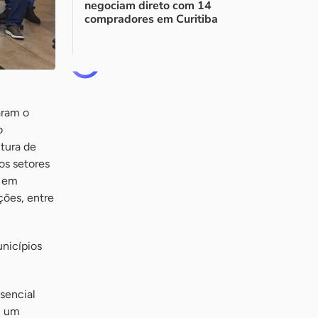
negociam direto com 14
compradores em Curitiba
aram o
o
itura de
os setores
o em
ções, entre
unicípios
ssencial
m um