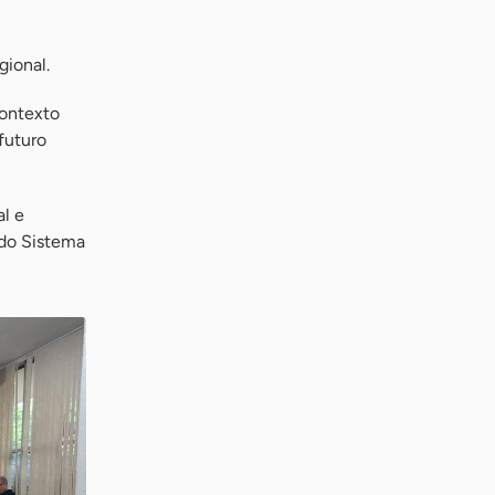
gional.
contexto
futuro
l e
 do Sistema