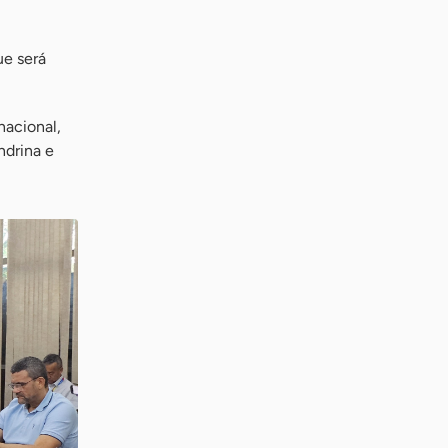
ue será
nacional,
ndrina e