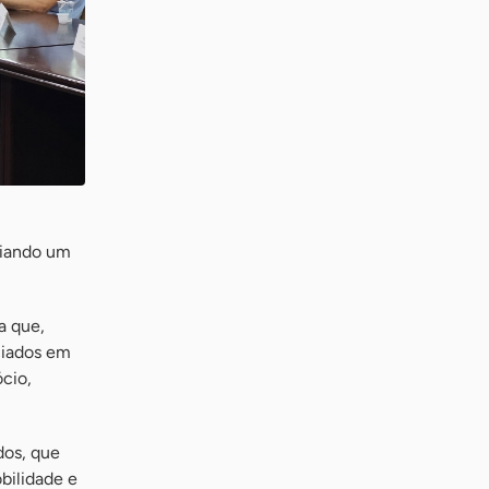
.
riando um
a que,
ciados em
cio,
dos, que
bilidade e