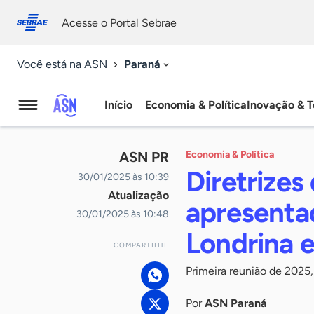
Fale
Acessibilidade
conosco
0
Acesse o Portal Sebrae
9
Paraná
Você está na ASN
Início
Economia & Política
Inovação & T
Agência
Sebrae
ASN PR
Economia & Política
de
Diretrizes
30/01/2025 às 10:39
Atualização
Notícias
apresenta
30/01/2025 às 10:48
Londrina 
COMPARTILHE
Primeira reunião de 202
Por
ASN Paraná