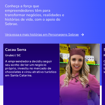
Conheça a força que
empreendedores têm para
transformar negócios, realidades e
histórias de vida, com o apoio do
Sebrae.
Veja essa e mais histórias em Personagens Sebrae
Cacau Serra
Urubici / SC
R
A empreendedora decidiu seguir
seu sonho de ter um negócio
próprio, investiu no mercado de
chocolates e virou atrativo turístico
em Santa Catarina.