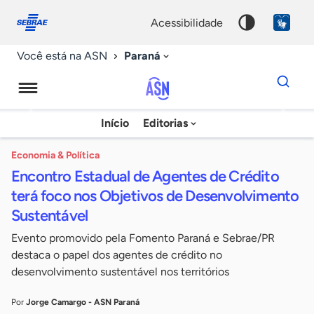
Fale
Acessibilidade
conosco
0
acessibilidade
9
Paraná
Você está na ASN
Dados
para
busca
Agência
Início
Editorias
Palavra
Sebrae
chave
de
Economia & Política
Encontro Estadual de Agentes de Crédito
Notícias
terá foco nos Objetivos de Desenvolvimento
Sustentável
Evento promovido pela Fomento Paraná e Sebrae/PR
destaca o papel dos agentes de crédito no
desenvolvimento sustentável nos territórios
Por
Jorge Camargo - ASN Paraná