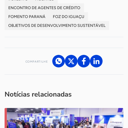
ENCONTRO DE AGENTES DE CRÉDITO
FOMENTO PARANÁ
FOZ DO IGUAÇU
OBJETIVOS DE DESENVOLVIMENTO SUSTENTÁVEL
COMPARTILHE
Acesse nossos canais de atendimento
Ficou com alguma dúvida?
.
Se
você é um profissional da imprensa, entre em contato pelo
imprensa@sebrae.com.br
fale com a ASN em cada UF
ou
Notícias relacionadas