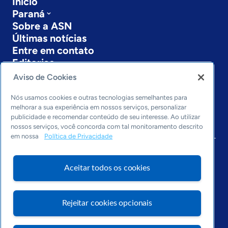
Início
Paraná
Sobre a ASN
Últimas notícias
Entre em contato
Editorias
Aviso de Cookies
Economia & Política
Inovação & Tecnologia
Nós usamos cookies e outras tecnologias semelhantes para
Cultura empreendedora
melhorar a sua experiência em nossos serviços, personalizar
publicidade e recomendar conteúdo de seu interesse. Ao utilizar
Dados
nossos serviços, você concorda com tal monitoramento descrito
Arquivo
em nossa
Política de Privacidade
Aceitar todos os cookies
Rejeitar cookies opcionais