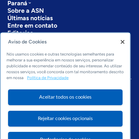
Paraná
Sobre a ASN
Últimas notícias
Entre em contato
Editorias
Aviso de Cookies
Economia & Política
Inovação & Tecnologia
Nós usamos cookies e outras tecnologias semelhantes para
Cultura empreendedora
melhorar a sua experiência em nossos serviços, personalizar
publicidade e recomendar conteúdo de seu interesse. Ao utilizar
Dados
nossos serviços, você concorda com tal monitoramento descrito
Arquivo
em nossa
Política de Privacidade
Aceitar todos os cookies
Rejeitar cookies opcionais