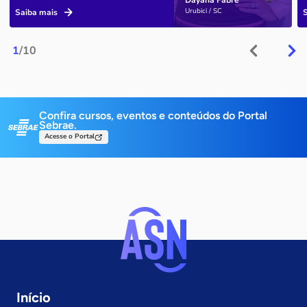
Urubici / SC
Saiba mais
1
/10
Confira cursos, eventos e conteúdos do Portal
Sebrae.
Acesse o Portal
Início