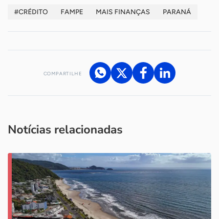
#CRÉDITO
FAMPE
MAIS FINANÇAS
PARANÁ
COMPARTILHE
Acesse nossos canais de atendimento
Ficou com alguma dúvida?
.
Se
você é um profissional da imprensa, entre em contato pelo
imprensa@sebrae.com.br
fale com a ASN em cada UF
ou
Notícias relacionadas