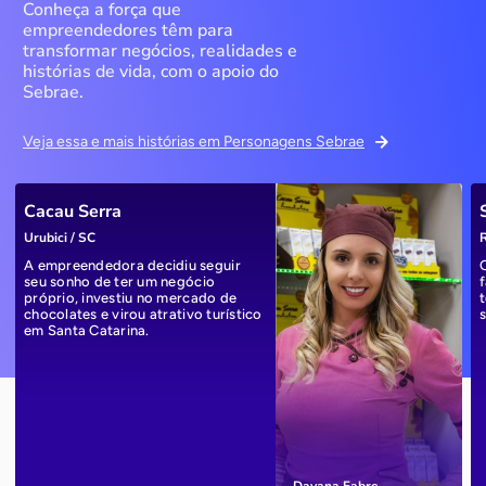
Conheça a força que
empreendedores têm para
transformar negócios, realidades e
histórias de vida, com o apoio do
Sebrae.
Veja essa e mais histórias em Personagens Sebrae
Cacau Serra
Urubici / SC
R
A empreendedora decidiu seguir
seu sonho de ter um negócio
próprio, investiu no mercado de
chocolates e virou atrativo turístico
em Santa Catarina.
Dayana Fabre