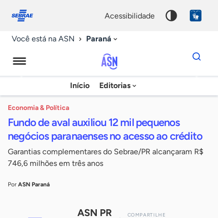
Fale
Acessibilidade
conosco
0
acessibilidade
9
Paraná
Você está na ASN
Dados
para
busca
Agência
Início
Editorias
Palavra
Sebrae
chave
de
Economia & Política
Fundo de aval auxiliou 12 mil pequenos
Notícias
negócios paranaenses no acesso ao crédito
Garantias complementares do Sebrae/PR alcançaram R$
746,6 milhões em três anos
Por
ASN Paraná
ASN PR
COMPARTILHE