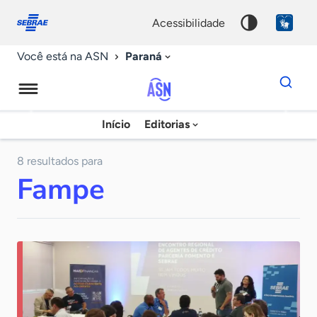
Fale
Acessibilidade
conosco
0
acessibilidade
9
Paraná
Você está na ASN
Dados
para
busca
Agência
Início
Editorias
Palavra
Sebrae
chave
de
8 resultados para
Fampe
Notícias