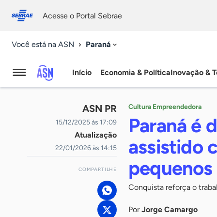
Fale
Acessibilidade
conosco
0
Acesse o Portal Sebrae
9
Paraná
Você está na ASN
Início
Economia & Política
Inovação & T
Agência
Sebrae
ASN PR
Cultura Empreendedora
de
Paraná é 
15/12/2025 às 17:09
Atualização
Notícias
assistido 
22/01/2026 às 14:15
pequenos 
COMPARTILHE
Conquista reforça o traba
Por
Jorge Camargo