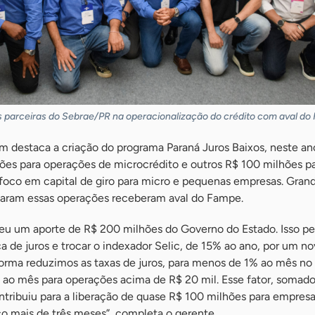
parceiras do Sebrae/PR na operacionalização do crédito com aval do
destaca a criação do programa Paraná Juros Baixos, neste an
ões para operações de microcrédito e outros R$ 100 milhões pa
foco em capital de giro para micro e pequenas empresas. Gran
taram essas operações receberam aval do Fampe.
u um aporte de R$ 200 milhões do Governo do Estado. Isso pe
tica de juros e trocar o indexador Selic, de 15% ao ano, por um n
orma reduzimos as taxas de juros, para menos de 1% ao mês no
% ao mês para operações acima de R$ 20 mil. Esse fator, somado
tribuiu para a liberação de quase R$ 100 milhões para empres
 mais de três meses”, completa o gerente.