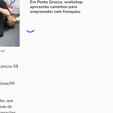
Em Ponta Grossa, workshop
apresenta caminhos para
empreender com franquias
 na
lcançou R$
ebrae/PR
iba, que
Rede de
operações