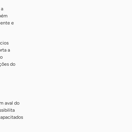
 a
mbém
iente e
cios
rta a
ao
ções do
m aval do
ibilita
capacitados