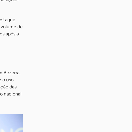
estaque
o volume de
os após a
n Bezerra,
e o uso
ação das
o nacional