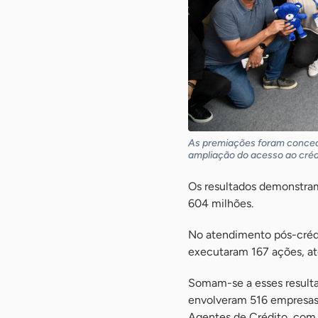
As premiações foram conced
ampliação do acesso ao crédi
Os resultados demonstram
604 milhões.
No atendimento pós-créd
executaram 167 ações, at
Somam-se a esses resulta
envolveram 516 empresas,
Agentes de Crédito, com 