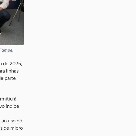
 Fampe.
o de 2025,
ra linhas
de parte
rmitiu à
ovo índice
 ao uso do
as de micro