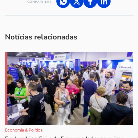
COMPARTILHE
Acesse nossos canais de atendimento
Ficou com alguma dúvida?
.
Se
você é um profissional da imprensa, entre em contato pelo
imprensa@sebrae.com.br
fale com a ASN em cada UF
ou
Notícias relacionadas
Economia & Política