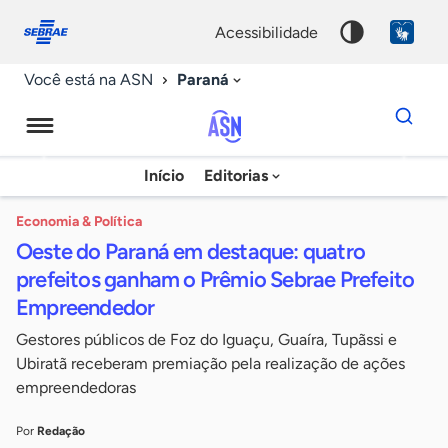
Fale
Acessibilidade
conosco
0
acessibilidade
9
Paraná
Você está na ASN
Dados
para
busca
Agência
Início
Editorias
Palavra
Sebrae
chave
de
Economia & Política
Oeste do Paraná em destaque: quatro
Notícias
prefeitos ganham o Prêmio Sebrae Prefeito
Empreendedor
Gestores públicos de Foz do Iguaçu, Guaíra, Tupãssi e
Ubiratã receberam premiação pela realização de ações
empreendedoras
Por
Redação