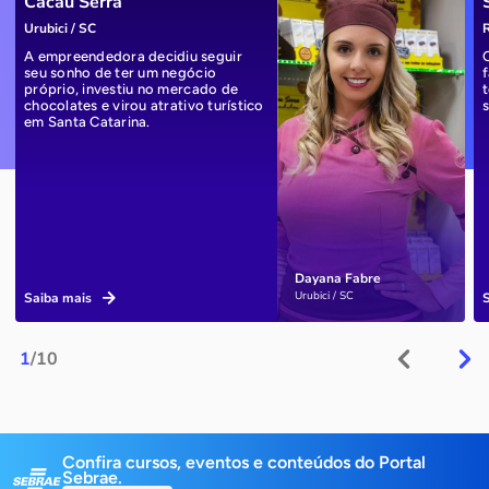
Cacau Serra
Urubici / SC
R
A empreendedora decidiu seguir
seu sonho de ter um negócio
próprio, investiu no mercado de
chocolates e virou atrativo turístico
em Santa Catarina.
Dayana Fabre
Urubici / SC
Saiba mais
1
/10
Confira cursos, eventos e conteúdos do Portal
Sebrae.