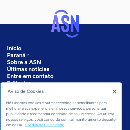
Início
Paraná
Sobre a ASN
Últimas notícias
Entre em contato
Editorias
Aviso de Cookies
Economia & Política
Inovação & Tecnologia
Nós usamos cookies e outras tecnologias semelhantes para
Cultura empreendedora
melhorar a sua experiência em nossos serviços, personalizar
publicidade e recomendar conteúdo de seu interesse. Ao utilizar
Dados
nossos serviços, você concorda com tal monitoramento descrito
Arquivo
em nossa
Política de Privacidade