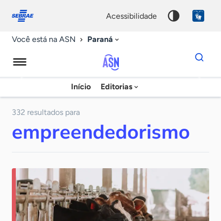
Fale
Acessibilidade
conosco
0
acessibilidade
9
Paraná
Você está na ASN
Dados
para
busca
Agência
Início
Editorias
Palavra
Sebrae
chave
de
332 resultados para
empreendedorismo
Notícias