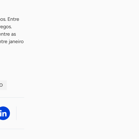
os. Entre
regos.
ntre as
tre janeiro
GO