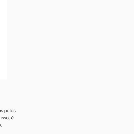
os pelos
isso, é
.