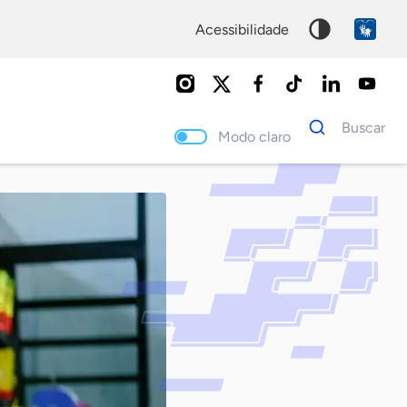
acessibilidade
Dados
Buscar
para
Modo claro
busca
Palavra
chave