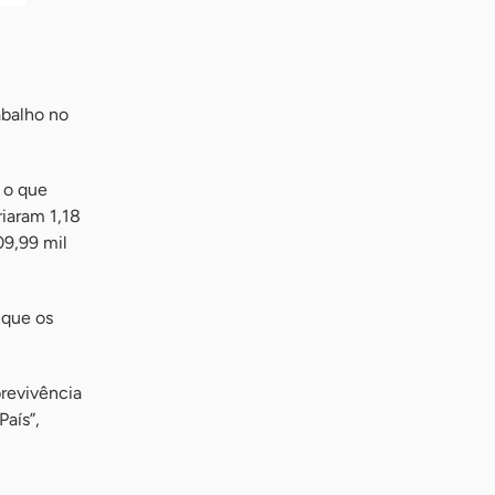
abalho no
 o que
iaram 1,18
9,99 mil
 que os
revivência
aís”,