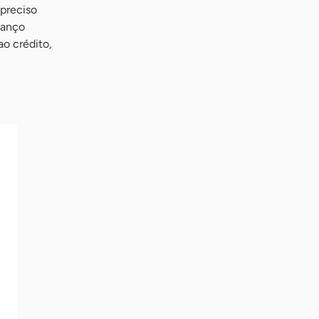
 preciso
vanço
ao crédito,