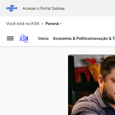
Fale
Acessibilidade
conosco
0
Acesse o Portal Sebrae
9
Paraná
Você está na ASN
Início
Economia & Política
Inovação & T
Agência
Sebrae
de
Notícias