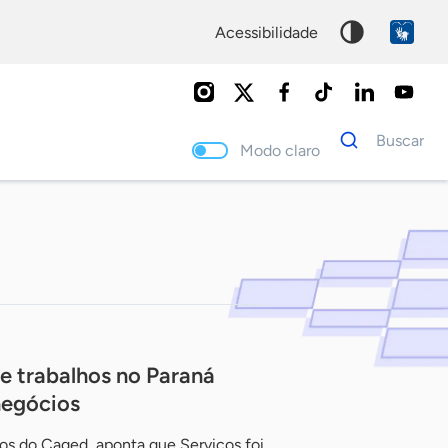
acessibilidade
Dados
Buscar
para
Modo claro
busca
Palavra
chave
e trabalhos no Paraná
negócios
os do Caged, aponta que Serviços foi