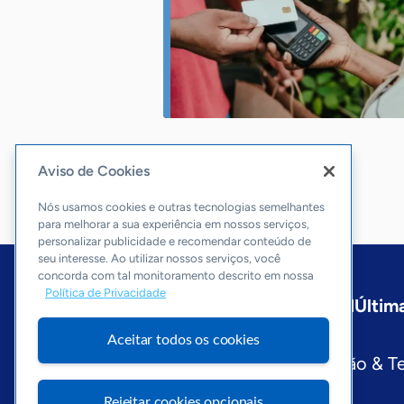
Aviso de Cookies
Nós usamos cookies e outras tecnologias semelhantes
para melhorar a sua experiência em nossos serviços,
personalizar publicidade e recomendar conteúdo de
seu interesse. Ao utilizar nossos serviços, você
concorda com tal monitoramento descrito em nossa
Política de Privacidade
Início
Paraná
Sobre a ASN
Última
Editorias
Aceitar todos os cookies
Economia & Política
Inovação & T
Visite o Portal Sebrae
Rejeitar cookies opcionais