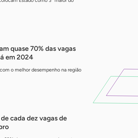
olocam Estado como 3º maior do
tam quase 70% das vagas
ná em 2024
 com o melhor desempenho na região
 de cada dez vagas de
bro