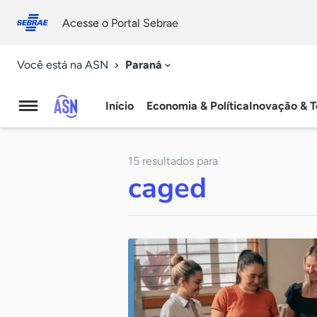
Fale
Acessibilidade
conosco
0
Acesse o Portal Sebrae
9
Paraná
Você está na ASN
Início
Economia & Política
Inovação & T
Agência
Sebrae
15 resultados para
de
caged
Notícias