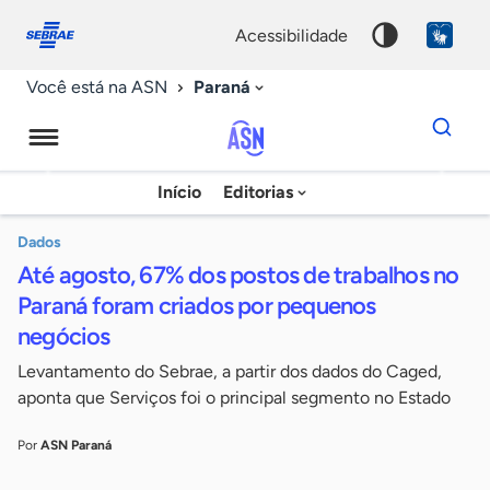
Fale
Acessibilidade
conosco
0
acessibilidade
9
Paraná
Você está na ASN
Dados
para
busca
Agência
Início
Editorias
Palavra
Sebrae
chave
de
Dados
Até agosto, 67% dos postos de trabalhos no
Notícias
Paraná foram criados por pequenos
negócios
Levantamento do Sebrae, a partir dos dados do Caged,
aponta que Serviços foi o principal segmento no Estado
Por
ASN Paraná