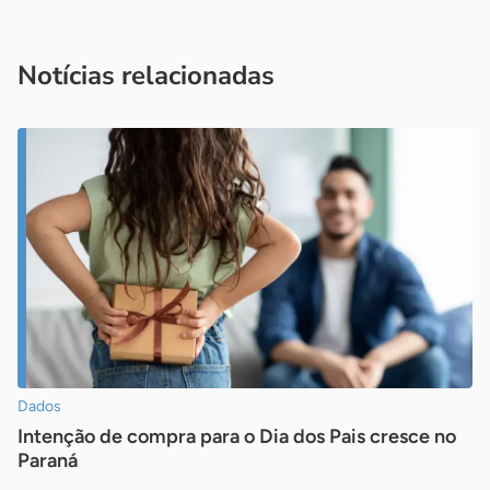
Acesse nossos canais de atendimento
Ficou com alguma dúvida?
.
Se
você é um profissional da imprensa, entre em contato pelo
imprensa@sebrae.com.br
fale com a ASN em cada UF
ou
Notícias relacionadas
Dados
Intenção de compra para o Dia dos Pais cresce no
Paraná