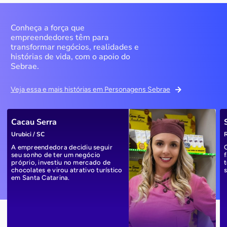
Conheça a força que
empreendedores têm para
transformar negócios, realidades e
histórias de vida, com o apoio do
Sebrae.
Veja essa e mais histórias em Personagens Sebrae
Cacau Serra
Urubici / SC
R
A empreendedora decidiu seguir
seu sonho de ter um negócio
próprio, investiu no mercado de
chocolates e virou atrativo turístico
em Santa Catarina.