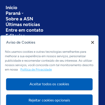
Início
Paraná
Sobre a ASN
Últimas notícias
Entre em contato
Editorias
Aviso de Cookies
Economia & Política
Inovação & Tecnologia
Nós usamos cookies e outras tecnologias semelhantes para
Cultura empreendedora
melhorar a sua experiência em nossos serviços, personalizar
publicidade e recomendar conteúdo de seu interesse. Ao utilizar
Dados
nossos serviços, você concorda com tal monitoramento descrito
Arquivo
em nossa
Política de Privacidade
Aceitar todos os cookies
Rejeitar cookies opcionais