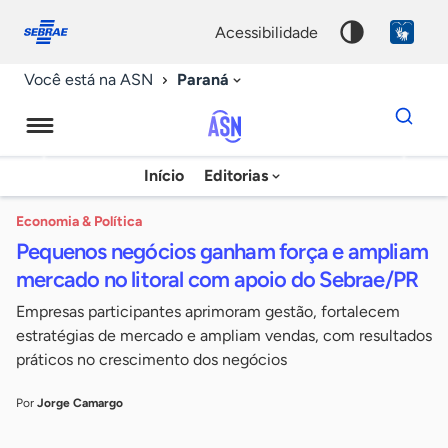
Fale
Acessibilidade
conosco
0
acessibilidade
9
Paraná
Você está na ASN
Dados
para
busca
Agência
Início
Editorias
Palavra
Sebrae
chave
de
Economia & Política
Pequenos negócios ganham força e ampliam
Notícias
mercado no litoral com apoio do Sebrae/PR
Empresas participantes aprimoram gestão, fortalecem
estratégias de mercado e ampliam vendas, com resultados
práticos no crescimento dos negócios
Por
Jorge Camargo