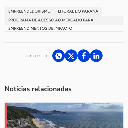
EMPREENDEDORISMO
LITORAL DO PARANÁ
PROGRAMA DE ACESSO AO MERCADO PARA
EMPREENDIMENTOS DE IMPACTO
COMPARTILHE
Acesse nossos canais de atendimento
Ficou com alguma dúvida?
.
Se
você é um profissional da imprensa, entre em contato pelo
imprensa@sebrae.com.br
fale com a ASN em cada UF
ou
Notícias relacionadas