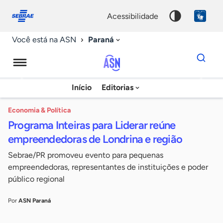
Fale
Acessibilidade
conosco
0
acessibilidade
9
Paraná
Você está na ASN
Dados
para
busca
Agência
Início
Editorias
Palavra
Sebrae
chave
de
Economia & Política
Programa Inteiras para Liderar reúne
Notícias
empreendedoras de Londrina e região
Sebrae/PR promoveu evento para pequenas
empreendedoras, representantes de instituições e poder
público regional
Por
ASN Paraná