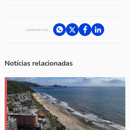
COMPARTILHE
Acesse nossos canais de atendimento
Ficou com alguma dúvida?
.
Se
você é um profissional da imprensa, entre em contato pelo
imprensa@sebrae.com.br
fale com a ASN em cada UF
ou
Notícias relacionadas