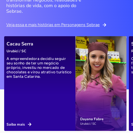
histórias de vida, com o apoio do
Sebrae.
Veja essa e mais histórias em Personagens Sebrae
Cacau Serra
Urubici / SC
R
A empreendedora decidiu seguir
seu sonho de ter um negócio
próprio, investiu no mercado de
chocolates e virou atrativo turístico
em Santa Catarina.
Dayana Fabre
Urubici / SC
Saiba mais