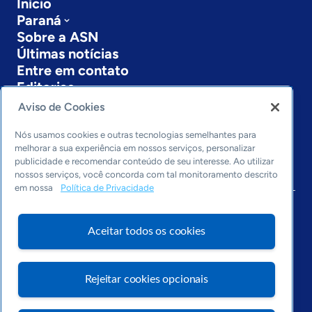
Início
Paraná
Sobre a ASN
Últimas notícias
Entre em contato
Editorias
Aviso de Cookies
Economia & Política
Inovação & Tecnologia
Nós usamos cookies e outras tecnologias semelhantes para
Cultura empreendedora
melhorar a sua experiência em nossos serviços, personalizar
publicidade e recomendar conteúdo de seu interesse. Ao utilizar
Dados
nossos serviços, você concorda com tal monitoramento descrito
Arquivo
em nossa
Política de Privacidade
Aceitar todos os cookies
Rejeitar cookies opcionais