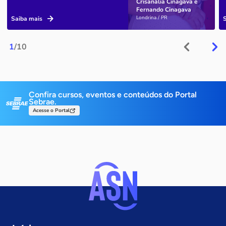
Crisanália Cinagava e
Fernando Cinagava
Londrina / PR
Saiba mais
1
/10
Confira cursos, eventos e conteúdos do Portal
Sebrae.
Acesse o Portal