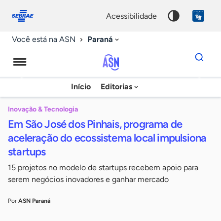
Fale
Acessibilidade
conosco
0
acessibilidade
9
Paraná
Você está na ASN
Dados
para
busca
Agência
Início
Editorias
Palavra
Sebrae
chave
de
Inovação & Tecnologia
Em São José dos Pinhais, programa de
Notícias
aceleração do ecossistema local impulsiona
startups
15 projetos no modelo de startups recebem apoio para
serem negócios inovadores e ganhar mercado
Por
ASN Paraná