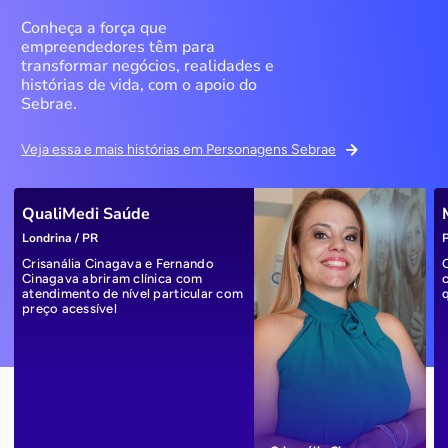
Conheça a força que
empreendedores têm para
transformar negócios, realidades e
histórias de vida, com o apoio do
Sebrae.
Veja essa e mais histórias em Personagens Sebrae
QualiMedi Saúde
Londrina / PR
P
Crisanália Cinagava e Fernando
Cinagava abriram clínica com
atendimento de nível particular com
preço acessível