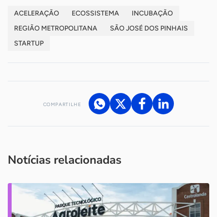
ACELERAÇÃO
ECOSSISTEMA
INCUBAÇÃO
REGIÃO METROPOLITANA
SÃO JOSÉ DOS PINHAIS
STARTUP
COMPARTILHE
Acesse nossos canais de atendimento
Ficou com alguma dúvida?
.
Se
você é um profissional da imprensa, entre em contato pelo
imprensa@sebrae.com.br
fale com a ASN em cada UF
ou
Notícias relacionadas