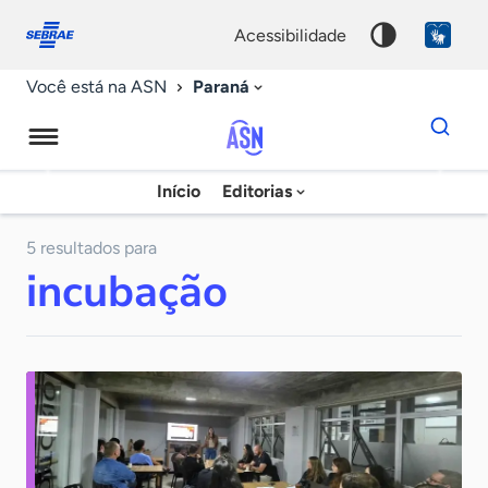
Fale
Acessibilidade
conosco
0
acessibilidade
9
Paraná
Você está na ASN
Dados
para
busca
Agência
Início
Editorias
Palavra
Sebrae
chave
de
5 resultados para
incubação
Notícias