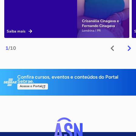
Crisanália Cinagava e
Fernando Cinagava
Londrina / PR
Saiba mais
1
/10
Confira cursos, eventos e conteúdos do Portal
Sebrae.
Acesse o Portal