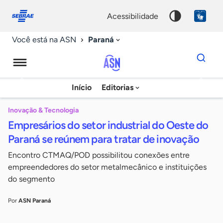
Fale
Acessibilidade
conosco
0
acessibilidade
9
Paraná
Você está na ASN
Dados
para
busca
Agência
Início
Editorias
Palavra
Sebrae
chave
de
Inovação & Tecnologia
Empresários do setor industrial do Oeste do
Notícias
Paraná se reúnem para tratar de inovação
Encontro CTMAQ/POD possibilitou conexões entre
empreendedores do setor metalmecânico e instituições
do segmento
Por
ASN Paraná