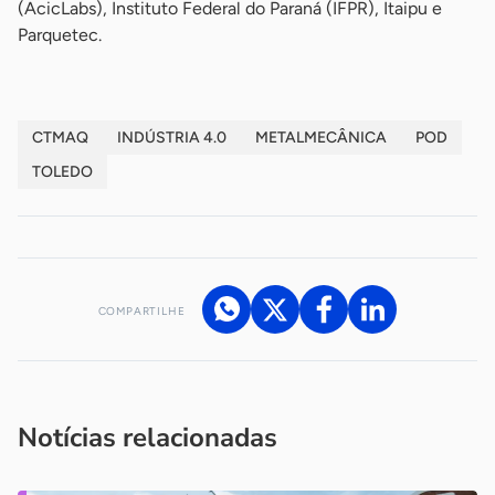
(AcicLabs), Instituto Federal do Paraná (IFPR), Itaipu e
Parquetec.
CTMAQ
INDÚSTRIA 4.0
METALMECÂNICA
POD
TOLEDO
COMPARTILHE
Acesse nossos canais de atendimento
Ficou com alguma dúvida?
.
Se
você é um profissional da imprensa, entre em contato pelo
imprensa@sebrae.com.br
fale com a ASN em cada UF
ou
Notícias relacionadas