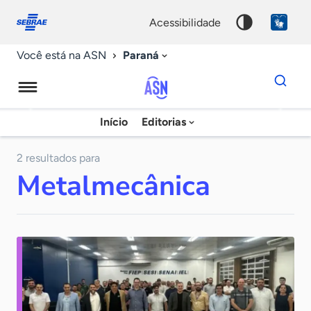
Fale
Acessibilidade
conosco
0
acessibilidade
9
Paraná
Você está na ASN
Dados
para
busca
Agência
Início
Editorias
Palavra
Sebrae
chave
de
2 resultados para
Metalmecânica
Notícias