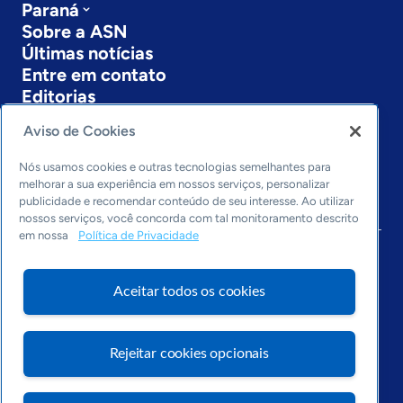
Paraná
Sobre a ASN
Últimas notícias
Entre em contato
Editorias
Economia & Política
Aviso de Cookies
Inovação & Tecnologia
Nós usamos cookies e outras tecnologias semelhantes para
Cultura empreendedora
melhorar a sua experiência em nossos serviços, personalizar
Dados
publicidade e recomendar conteúdo de seu interesse. Ao utilizar
Arquivo
nossos serviços, você concorda com tal monitoramento descrito
em nossa
Política de Privacidade
Aceitar todos os cookies
Rejeitar cookies opcionais