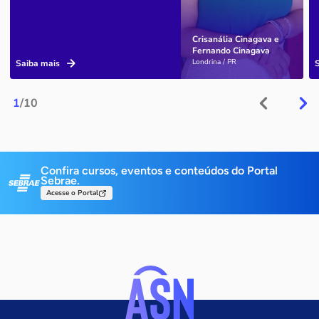
Crisanália Cinagava e
Fernando Cinagava
Londrina / PR
Saiba mais
1
/10
Confira cursos, eventos e conteúdos do Portal
Sebrae.
Acesse o Portal