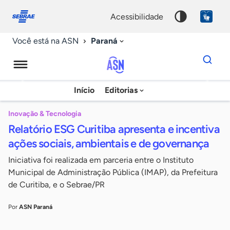
Fale
Acessibilidade
conosco
0
acessibilidade
9
Paraná
Você está na ASN
Dados
para
busca
Agência
Início
Editorias
Palavra
Sebrae
chave
de
Inovação & Tecnologia
Relatório ESG Curitiba apresenta e incentiva
Notícias
ações sociais, ambientais e de governança
Iniciativa foi realizada em parceria entre o Instituto
Municipal de Administração Pública (IMAP), da Prefeitura
de Curitiba, e o Sebrae/PR
Por
ASN Paraná