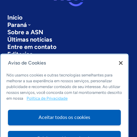
Início
Paraná
Sobre a ASN
Últimas notícias
Entre em contato
Editorias
Aviso de Cookies
Economia & Política
Inovação & Tecnologia
Nós usamos cookies e outras tecnologias semelhantes para
Cultura empreendedora
melhorar a sua experiência em nossos serviços, personalizar
publicidade e recomendar conteúdo de seu interesse. Ao utilizar
Dados
nossos serviços, você concorda com tal monitoramento descrito
Arquivo
em nossa
Política de Privacidade
Aceitar todos os cookies