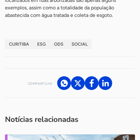
localizados em ruas arborizadas são apenas alguns
exemplos, assim como a totalidade da população
abastecida com água tratada e coleta de esgoto.
CURITIBA
ESG
ODS
SOCIAL
COMPARTILHE
Acesse nossos canais de atendimento
Ficou com alguma dúvida?
.
Se
você é um profissional da imprensa, entre em contato pelo
imprensa@sebrae.com.br
fale com a ASN em cada UF
ou
Notícias relacionadas