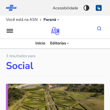
Fale
Acessibilidade
conosco
0
acessibilidade
9
Paraná
Você está na ASN
Dados
para
busca
Agência
Início
Editorias
Palavra
Sebrae
chave
de
3 resultados para
Social
Notícias