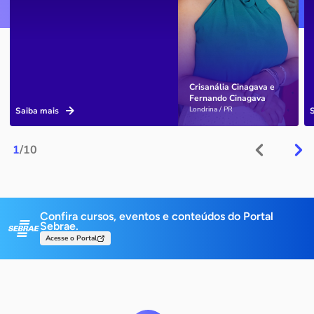
Crisanália Cinagava e
Fernando Cinagava
Londrina / PR
Saiba mais
1
/10
Confira cursos, eventos e conteúdos do Portal
Sebrae.
Acesse o Portal