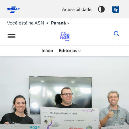
Fale
Acessibilidade
conosco
0
acessibilidade
9
Paraná
Você está na ASN
Dados
para
busca
Agência
Início
Editorias
Palavra
Sebrae
chave
de
Notícias