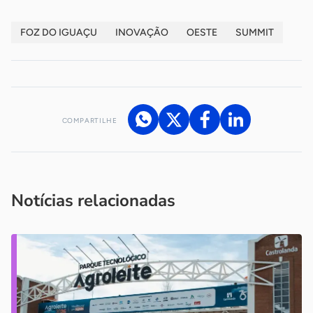
FOZ DO IGUAÇU
INOVAÇÃO
OESTE
SUMMIT
COMPARTILHE
Acesse nossos canais de atendimento
Ficou com alguma dúvida?
.
Se
você é um profissional da imprensa, entre em contato pelo
imprensa@sebrae.com.br
fale com a ASN em cada UF
ou
Notícias relacionadas