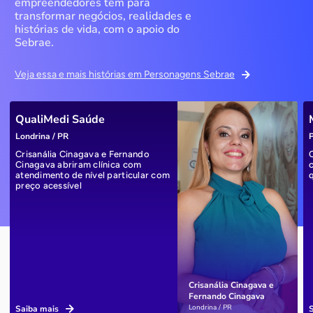
empreendedores têm para
transformar negócios, realidades e
histórias de vida, com o apoio do
Sebrae.
Veja essa e mais histórias em Personagens Sebrae
QualiMedi Saúde
Londrina / PR
P
Crisanália Cinagava e Fernando
Cinagava abriram clínica com
atendimento de nível particular com
preço acessível
Crisanália Cinagava e
Fernando Cinagava
Londrina / PR
Saiba mais