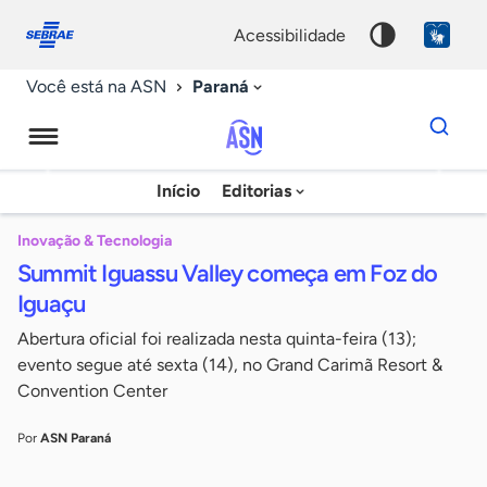
Fale
Acessibilidade
conosco
0
acessibilidade
9
Paraná
Você está na ASN
Dados
para
busca
Agência
Início
Editorias
Palavra
Sebrae
chave
de
Inovação & Tecnologia
Summit Iguassu Valley começa em Foz do
Notícias
Iguaçu
Abertura oficial foi realizada nesta quinta-feira (13);
evento segue até sexta (14), no Grand Carimã Resort &
Convention Center
Por
ASN Paraná