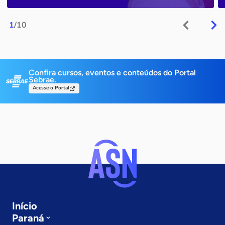
1
/10
Confira cursos, eventos e conteúdos do Portal
Sebrae.
Acesse o Portal
Início
Paraná