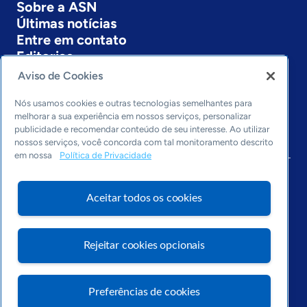
Sobre a ASN
Últimas notícias
Entre em contato
Editorias
Aviso de Cookies
Economia & Política
Inovação & Tecnologia
Nós usamos cookies e outras tecnologias semelhantes para
Cultura empreendedora
melhorar a sua experiência em nossos serviços, personalizar
publicidade e recomendar conteúdo de seu interesse. Ao utilizar
Dados
nossos serviços, você concorda com tal monitoramento descrito
Arquivo
em nossa
Política de Privacidade
Aceitar todos os cookies
Rejeitar cookies opcionais
Preferências de cookies
Visite o Portal Sebrae