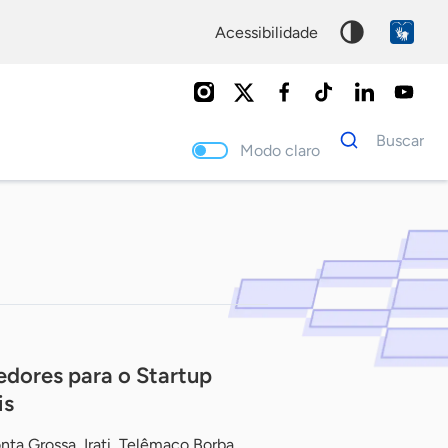
acessibilidade
Dados
Buscar
para
Modo claro
busca
Palavra
chave
dores para o Startup
is
ta Grossa, Irati, Telêmaco Borba,