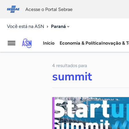
Fale
Acessibilidade
conosco
0
Acesse o Portal Sebrae
9
Paraná
Você está na ASN
Início
Economia & Política
Inovação & T
Agência
Sebrae
4 resultados para
de
summit
Notícias