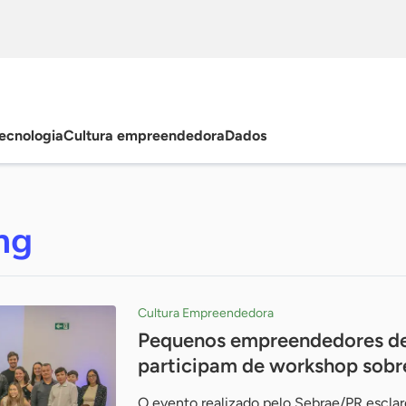
ecnologia
Cultura empreendedora
Dados
ng
Cultura Empreendedora
Pequenos empreendedores de 
participam de workshop sobre
O evento realizado pelo Sebrae/PR escla