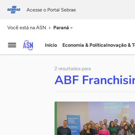
Fale
Acessibilidade
conosco
0
Acesse o Portal Sebrae
9
Paraná
Você está na ASN
Início
Economia & Política
Inovação & T
Agência
Sebrae
2 resultados para
de
ABF Franchisi
Notícias