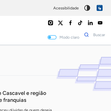
acessibilidade
Dados
Buscar
para
Modo claro
busca
Palavra
chave
Cascavel e região
 franquias
receu dúvidas de quem deseja