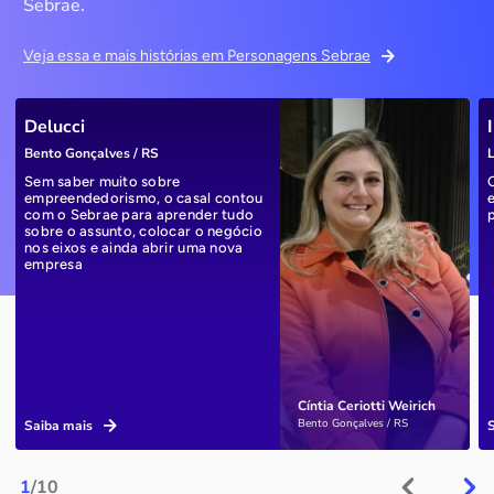
Sebrae.
Veja essa e mais histórias em Personagens Sebrae
Delucci
Bento Gonçalves / RS
L
Sem saber muito sobre
empreendedorismo, o casal contou
com o Sebrae para aprender tudo
sobre o assunto, colocar o negócio
nos eixos e ainda abrir uma nova
empresa
Cíntia Ceriotti Weirich
Bento Gonçalves / RS
Saiba mais
1
/10