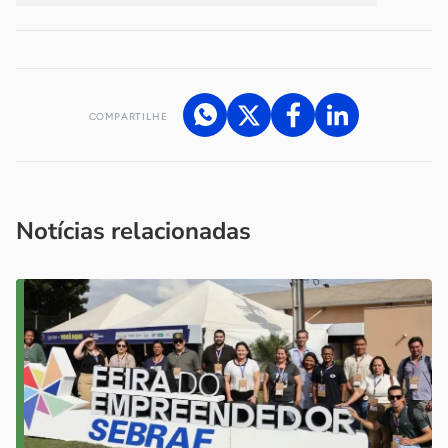
COMPARTILHE
Acesse nossos canais de atendimento
Ficou com alguma dúvida?
.
Se
você é um profissional da imprensa, entre em contato pelo
imprensa@sebrae.com.br
fale com a ASN em cada UF
ou
Notícias relacionadas