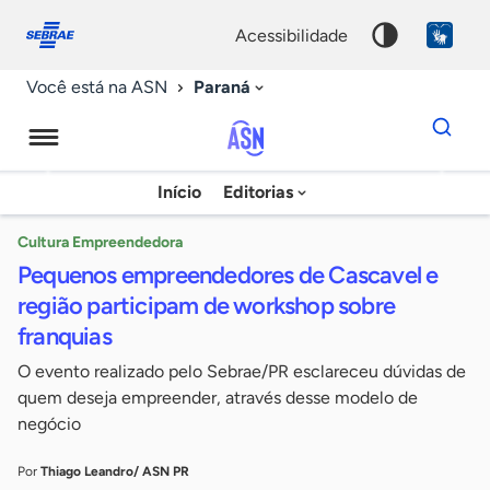
Fale
Acessibilidade
conosco
0
acessibilidade
9
Paraná
Você está na ASN
Dados
para
busca
Agência
Início
Editorias
Palavra
Sebrae
chave
de
Cultura Empreendedora
Pequenos empreendedores de Cascavel e
Notícias
região participam de workshop sobre
franquias
O evento realizado pelo Sebrae/PR esclareceu dúvidas de
quem deseja empreender, através desse modelo de
negócio
Por
Thiago Leandro/ ASN PR