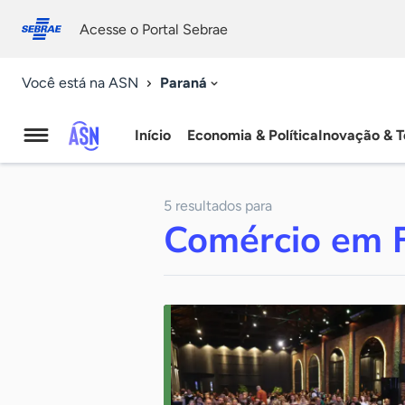
Fale
Acessibilidade
conosco
0
Acesse o Portal Sebrae
9
Paraná
Você está na ASN
Início
Economia & Política
Inovação & T
Agência
Sebrae
5 resultados para
de
Comércio em 
Notícias