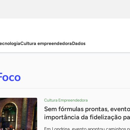
ecnologia
Cultura empreendedora
Dados
Foco
Cultura Empreendedora
Sem fórmulas prontas, evento
importância da fidelização pa
Em Londrina, evento apontou caminhos par