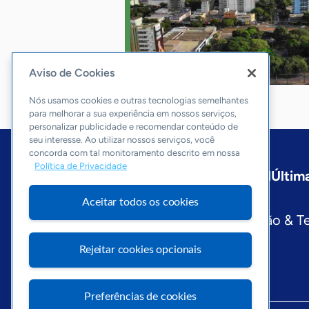
Aviso de Cookies
Nós usamos cookies e outras tecnologias semelhantes
para melhorar a sua experiência em nossos serviços,
personalizar publicidade e recomendar conteúdo de
seu interesse. Ao utilizar nossos serviços, você
concorda com tal monitoramento descrito em nossa
Política de Privacidade
Início
Paraná
Sobre a ASN
Última
Editorias
Aceitar todos os cookies
Economia & Política
Inovação & T
Visite o Portal Sebrae
Rejeitar cookies opcionais
Preferências de cookies