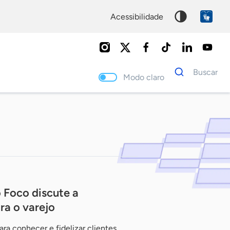
acessibilidade
Dados
Buscar
para
Modo claro
busca
Palavra
chave
 Foco discute a
ra o varejo
a conhecer e fidelizar clientes