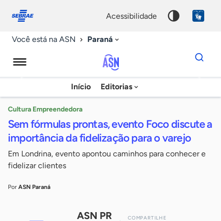
Fale
Acessibilidade
conosco
0
acessibilidade
9
Paraná
Você está na ASN
Dados
para
busca
Agência
Início
Editorias
Palavra
Sebrae
chave
de
Cultura Empreendedora
Sem fórmulas prontas, evento Foco discute a
Notícias
importância da fidelização para o varejo
Em Londrina, evento apontou caminhos para conhecer e
fidelizar clientes
Por
ASN Paraná
ASN PR
COMPARTILHE