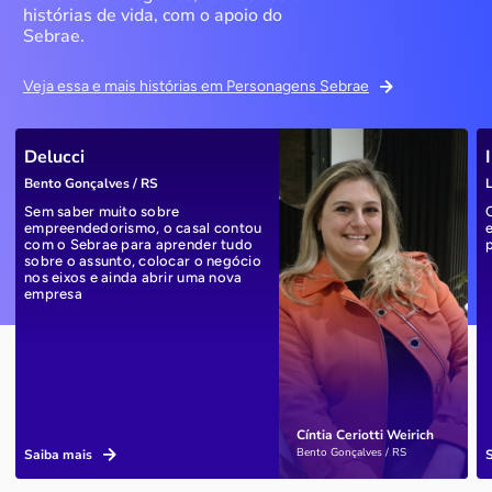
histórias de vida, com o apoio do
Sebrae.
Veja essa e mais histórias em Personagens Sebrae
Delucci
Bento Gonçalves / RS
L
Sem saber muito sobre
empreendedorismo, o casal contou
com o Sebrae para aprender tudo
sobre o assunto, colocar o negócio
nos eixos e ainda abrir uma nova
empresa
Cíntia Ceriotti Weirich
Bento Gonçalves / RS
Saiba mais