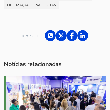
FIDELIZAÇÃO
VAREJISTAS
COMPARTILHE
Acesse nossos canais de atendimento
Ficou com alguma dúvida?
.
Se
você é um profissional da imprensa, entre em contato pelo
imprensa@sebrae.com.br
fale com a ASN em cada UF
ou
Notícias relacionadas