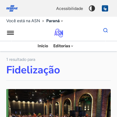
Fale
Acessibilidade
conosco
0
acessibilidade
9
Paraná
Você está na ASN
Dados
para
busca
Agência
Início
Editorias
Palavra
Sebrae
chave
de
1 resultado para
Fidelização
Notícias