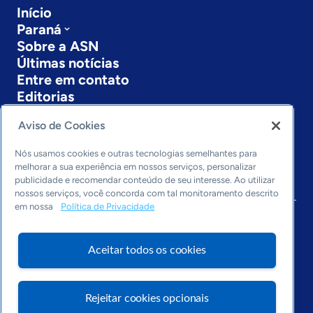
Início
Paraná
Sobre a ASN
Últimas notícias
Entre em contato
Editorias
Economia & Política
Aviso de Cookies
Inovação & Tecnologia
Nós usamos cookies e outras tecnologias semelhantes para
Cultura empreendedora
melhorar a sua experiência em nossos serviços, personalizar
Dados
publicidade e recomendar conteúdo de seu interesse. Ao utilizar
Arquivo
nossos serviços, você concorda com tal monitoramento descrito
em nossa
Política de Privacidade
Aceitar todos os cookies
Rejeitar cookies opcionais