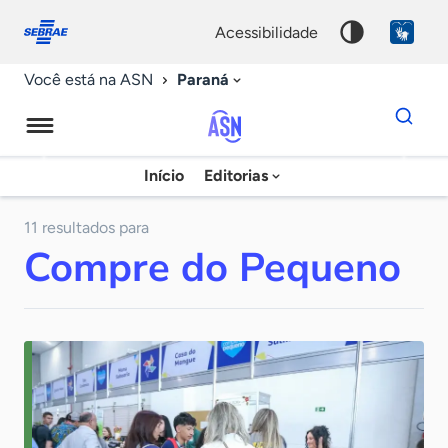
Fale
Acessibilidade
conosco
0
acessibilidade
9
Paraná
Você está na ASN
Dados
para
busca
Agência
Início
Editorias
Palavra
Sebrae
chave
de
11 resultados para
Compre do Pequeno
Notícias