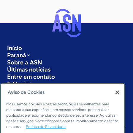
Início
Paraná
Sobre a ASN
Últimas notícias
Entre em contato
Editorias
Aviso de Cookies
Economia & Política
Inovação & Tecnologia
Nós usamos cookies e outras tecnologias semelhantes para
Cultura empreendedora
melhorar a sua experiência em nossos serviços, personalizar
publicidade e recomendar conteúdo de seu interesse. Ao utilizar
Dados
nossos serviços, você concorda com tal monitoramento descrito
Arquivo
em nossa
Política de Privacidade