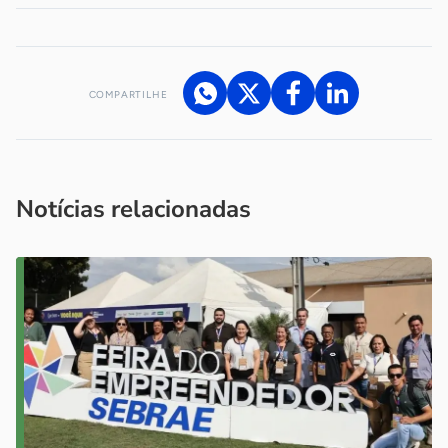
COMPARTILHE
Acesse nossos canais de atendimento
Ficou com alguma dúvida?
.
Se
você é um profissional da imprensa, entre em contato pelo
imprensa@sebrae.com.br
fale com a ASN em cada UF
ou
Notícias relacionadas