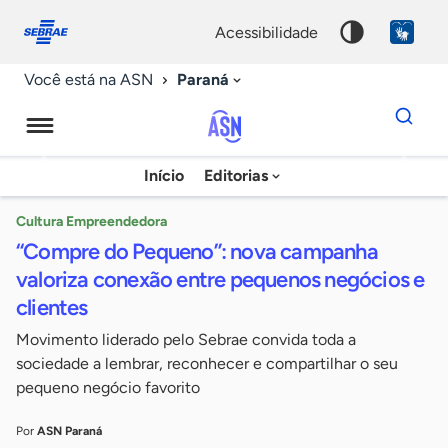
Fale
Acessibilidade
conosco
0
acessibilidade
9
Paraná
Você está na ASN
Dados
para
busca
Agência
Início
Editorias
Palavra
Sebrae
chave
de
Cultura Empreendedora
“Compre do Pequeno”: nova campanha
Notícias
valoriza conexão entre pequenos negócios e
clientes
Movimento liderado pelo Sebrae convida toda a
sociedade a lembrar, reconhecer e compartilhar o seu
pequeno negócio favorito
Por
ASN Paraná