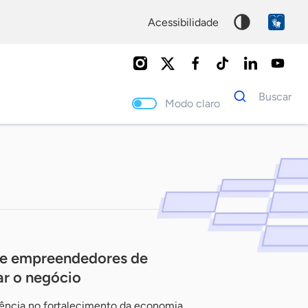
acessibilidade
Dados
Buscar
para
Modo claro
busca
Palavra
chave
de empreendedores de
ar o negócio
ência no fortalecimento da economia