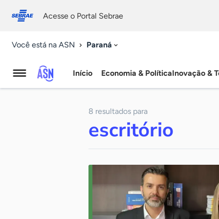
Fale
Acessibilidade
conosco
0
Acesse o Portal Sebrae
9
Paraná
Você está na ASN
Início
Economia & Política
Inovação & T
Agência
Sebrae
8 resultados para
de
escritório
Notícias