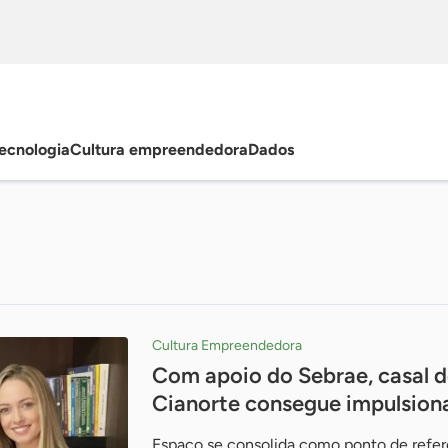
ecnologia
Cultura empreendedora
Dados
Cultura Empreendedora
Com apoio do Sebrae, casal 
Cianorte consegue impulsion
Espaço se consolida como ponto de refer