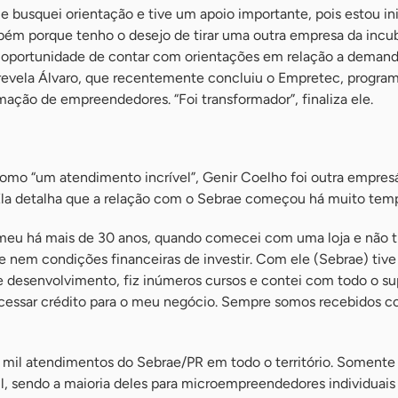
que busquei orientação e tive um apoio importante, pois estou in
ém porque tenho o desejo de tirar uma outra empresa da incu
e a oportunidade de contar com orientações em relação a demand
 revela Álvaro, que recentemente concluiu o Empretec, progra
mação de empreendedores. “Foi transformador”, finaliza ele.
como “um atendimento incrível”, Genir Coelho foi outra empresá
. Ela detalha que a relação com o Sebrae começou há muito tem
meu há mais de 30 anos, quando comecei com uma loja e não t
 nem condições financeiras de investir. Com ele (Sebrae) tive
de desenvolvimento, fiz inúmeros cursos e contei com todo o s
cessar crédito para o meu negócio. Sempre somos recebidos 
mil atendimentos do Sebrae/PR em todo o território. Somente 
l, sendo a maioria deles para microempreendedores individuais 