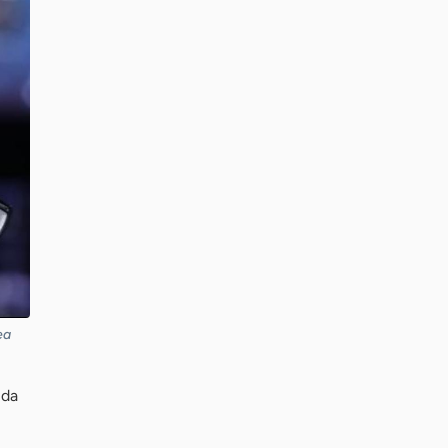
ea
 da