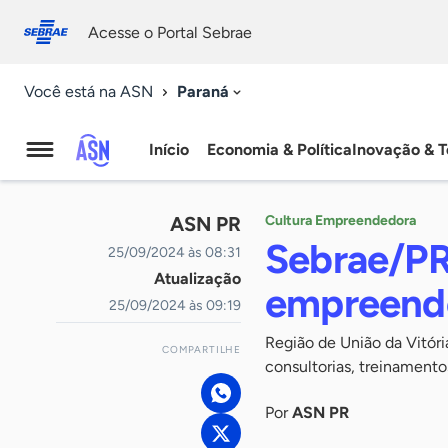
Fale
Acessibilidade
conosco
0
Acesse o Portal Sebrae
9
Paraná
Você está na ASN
Início
Economia & Política
Inovação & T
Agência
Sebrae
ASN PR
Cultura Empreendedora
de
Sebrae/PR
25/09/2024 às 08:31
Atualização
Notícias
empreende
25/09/2024 às 09:19
Região de União da Vitór
COMPARTILHE
consultorias, treinamento
Por
ASN PR