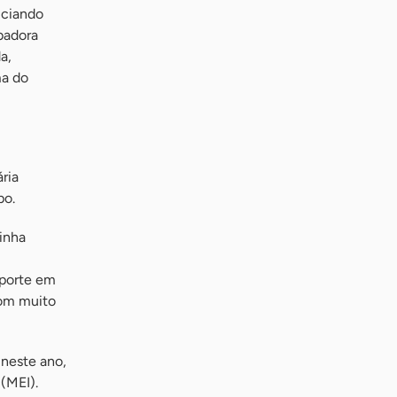
iciando
badora
a,
ma do
ria
po.
inha
uporte em
com muito
neste ano,
(MEI).