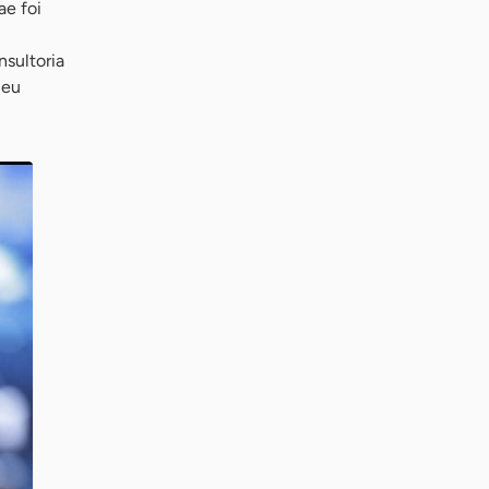
ae foi
nsultoria
meu