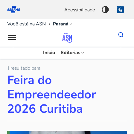
Fale
Acessibilidade
conosco
0
acessibilidade
9
Paraná
Você está na ASN
Dados
para
busca
Agência
Início
Editorias
Palavra
Sebrae
chave
de
1 resultado para
Feira do
Notícias
Empreendeedor
2026 Curitiba