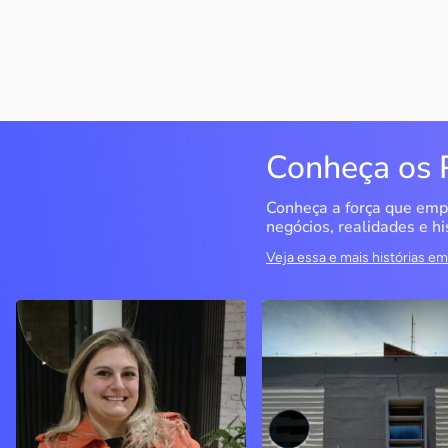
Conheça os 
Conheça a força que emp
negócios, realidades e hi
Veja essa e mais histórias 
Delucci
Infoecia Software
Ltda
Bento Gonçalves / RS
Londrina / PR
Sem saber muito sobre
empreendedorismo, o casal
Com mais de 20 anos de
contou com o Sebrae para
mercado, o empresário
aprender tudo sobre o
contou com o Sebrae para