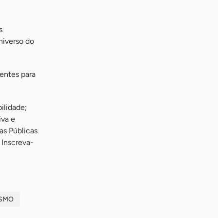
s
niverso do
rentes para
ilidade;
iva e
as Públicas
 Inscreva-
ISMO