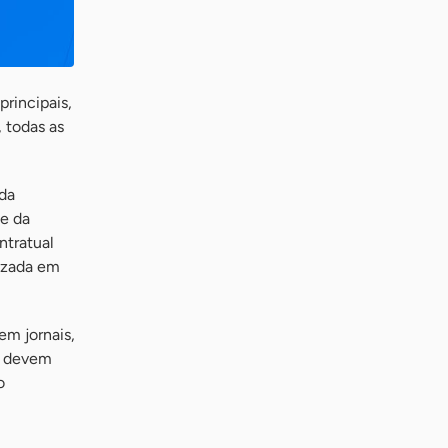
principais,
, todas as
ada
te da
ntratual
lizada em
em jornais,
os devem
o