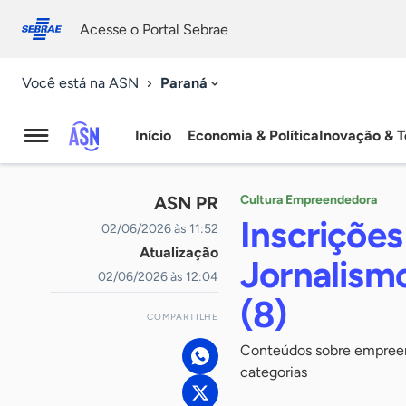
Fale
Acessibilidade
conosco
0
Acesse o Portal Sebrae
9
Paraná
Você está na ASN
Início
Economia & Política
Inovação & T
Agência
Sebrae
ASN PR
Cultura Empreendedora
de
Inscriçõe
02/06/2026 às 11:52
Atualização
Notícias
Jornalism
02/06/2026 às 12:04
(8)
COMPARTILHE
Conteúdos sobre empreend
categorias