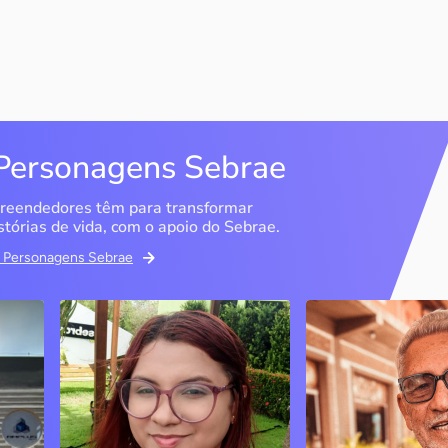
Personagens Sebrae
reendedores têm para transformar
stórias de vida, com o apoio do Sebrae.
em Personagens Sebrae
Memória Ancestral
Espedito Selei
São Luís / MA
Nova Olinda / CE
Ao lado da irmã e com o
Peças criadas pelo
apoio do Sebrae, a Memória
cearense já foram
Ancestral utiliza inteligência
apresentadas em fi
artificial com o objetivo de
novelas, desfiles d
 o