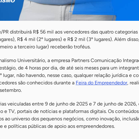
/PR distribuirá R$ 56 mil aos vencedores das quatro categorias 
ugares), R$ 4 mil (2º lugares) e R$ 2 mil (3º lugares). Além disso
meiro a terceiro lugar) receberão troféus.
rnalismo Universitário, a empresa Partners Comunicação Integr
estágio, de 4 horas por dia, de até seis meses para um integran
º lugar, não havendo, nesse caso, qualquer relação jurídica e co
cedores são conhecidos durante a
Feira do Empreendedor
, rea
 setembro.
ias veiculadas entre 9 de junho de 2025 e 7 de junho de 2026, 
dio e TV, portais de notícias e plataformas digitais. Os conteúd
os ao universo dos pequenos negócios, como inovação, inclusã
de e políticas públicas de apoio aos empreendedores.