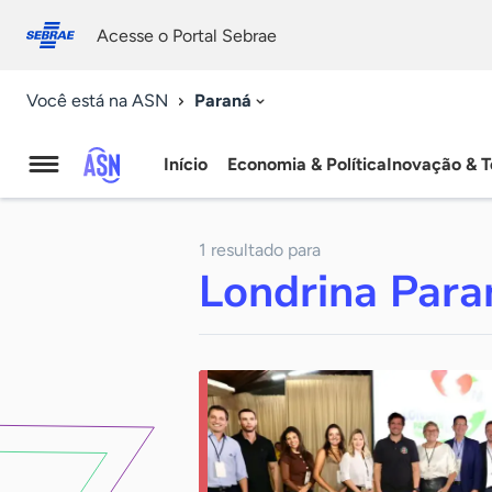
Fale
Acessibilidade
conosco
0
Acesse o Portal Sebrae
9
Paraná
Você está na ASN
Início
Economia & Política
Inovação & T
Agência
Sebrae
1 resultado para
de
Londrina Para
Notícias