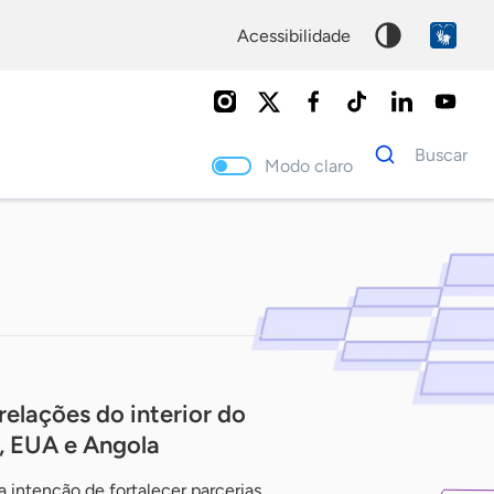
acessibilidade
Dados
Buscar
para
Modo claro
busca
Palavra
chave
relações do interior do
, EUA e Angola
intenção de fortalecer parcerias