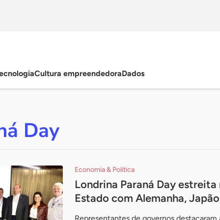
ecnologia
Cultura empreendedora
Dados
ná Day
Economia & Política
Londrina Paraná Day estreita 
Estado com Alemanha, Japão
Representantes de governos destacaram a 