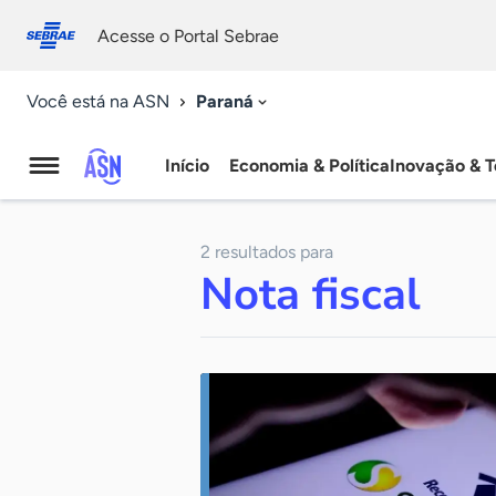
Fale
Acessibilidade
conosco
0
Acesse o Portal Sebrae
9
Paraná
Você está na ASN
Início
Economia & Política
Inovação & T
Agência
Sebrae
2 resultados para
de
Nota fiscal
Notícias