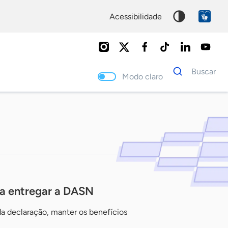
acessibilidade
Dados
Buscar
para
Modo claro
busca
Palavra
chave
ra entregar a DASN
da declaração, manter os benefícios