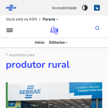
Fale
Acessibilidade
conosco
0
acessibilidade
9
Paraná
Você está na ASN
Dados
para
busca
Agência
Início
Editorias
Palavra
Sebrae
chave
de
7 resultados para
produtor rural
Notícias