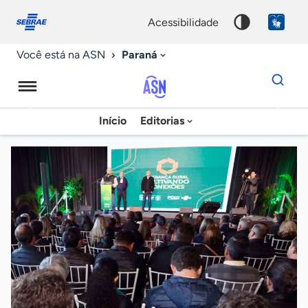
Fale
Acessibilidade
conosco
0
acessibilidade
9
Paraná
Você está na ASN
Dados
para
busca
Agência
Início
Editorias
Palavra
Sebrae
chave
de
Notícias