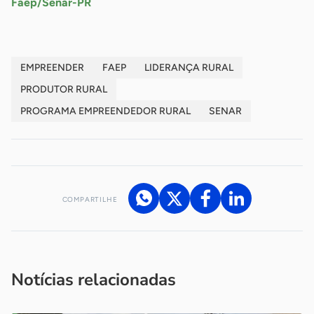
Faep/Senar-PR
EMPREENDER
FAEP
LIDERANÇA RURAL
PRODUTOR RURAL
PROGRAMA EMPREENDEDOR RURAL
SENAR
COMPARTILHE
Acesse nossos canais de atendimento
Ficou com alguma dúvida?
.
Se
você é um profissional da imprensa, entre em contato pelo
imprensa@sebrae.com.br
fale com a ASN em cada UF
ou
Notícias relacionadas