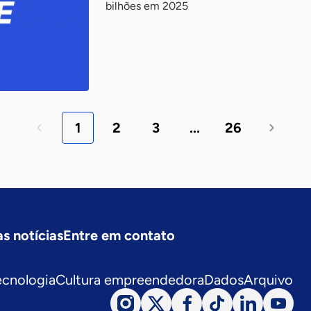
bilhões em 2025
1
2
3
...
26
s notícias
Entre em contato
ecnologia
Cultura empreendedora
Dados
Arquivo