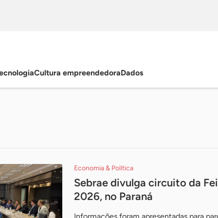
ecnologia
Cultura empreendedora
Dados
Economia & Política
Sebrae divulga circuito da F
2026, no Paraná
Informações foram apresentadas para parce