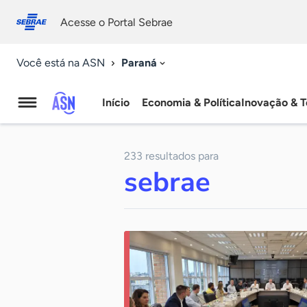
Fale
Acessibilidade
conosco
0
Acesse o Portal Sebrae
9
Paraná
Você está na ASN
Início
Economia & Política
Inovação & T
Agência
Sebrae
233 resultados para
de
sebrae
Notícias