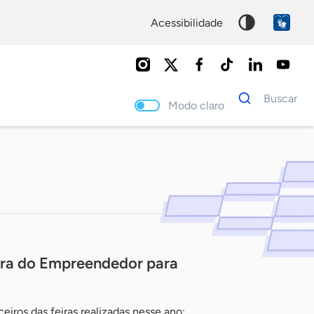
acessibilidade
Dados
Buscar
para
Modo claro
busca
Palavra
chave
eira do Empreendedor para
iros das feiras realizadas nesse ano;