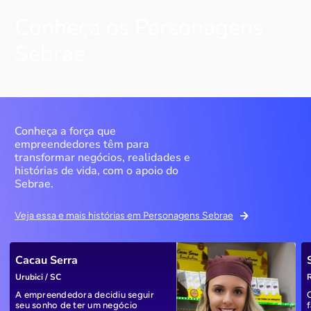
Conheça os Personagens
Sebrae
Conheça a força que
empreendedores têm para
transformar negócios, realidades e
histórias de vida, com o apoio do
Sebrae.
Veja essa e mais histórias em Personagens Sebrae
Cacau Serra
Urubici / SC
R
A empreendedora decidiu seguir
seu sonho de ter um negócio