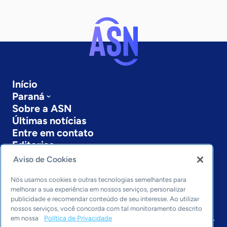
Início
Paraná
Sobre a ASN
Últimas notícias
Entre em contato
Editorias
Aviso de Cookies
Economia & Política
Inovação & Tecnologia
Nós usamos cookies e outras tecnologias semelhantes para
Cultura empreendedora
melhorar a sua experiência em nossos serviços, personalizar
publicidade e recomendar conteúdo de seu interesse. Ao utilizar
Dados
nossos serviços, você concorda com tal monitoramento descrito
Arquivo
em nossa
Política de Privacidade