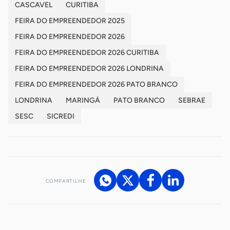
CASCAVEL
CURITIBA
FEIRA DO EMPREENDEDOR 2025
FEIRA DO EMPREENDEDOR 2026
FEIRA DO EMPREENDEDOR 2026 CURITIBA
FEIRA DO EMPREENDEDOR 2026 LONDRINA
FEIRA DO EMPREENDEDOR 2026 PATO BRANCO
LONDRINA
MARINGÁ
PATO BRANCO
SEBRAE
SESC
SICREDI
COMPARTILHE
Acesse nossos canais de atendimento
Ficou com alguma dúvida?
.
Se
você é um profissional da imprensa, entre em contato pelo
imprensa@sebrae.com.br
fale com a ASN em cada UF
ou