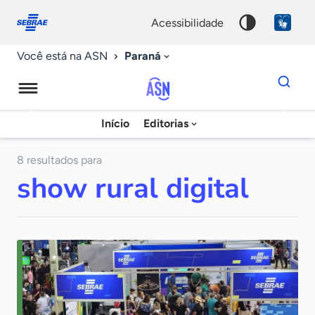
Fale
Acessibilidade
conosco
0
acessibilidade
9
Paraná
Você está na ASN
Dados
para
busca
Agência
Início
Editorias
Palavra
Sebrae
chave
de
8 resultados para
show rural digital
Notícias