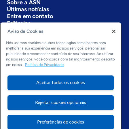
Sobre a ASN
Últimas notícias
Entre em contato
Editorias
Aviso de Cookies
Economia & Política
Inovação & Tecnologia
Nós usamos cookies e outras tecnologias semelhantes para
Cultura empreendedora
melhorar a sua experiência em nossos serviços, personalizar
publicidade e recomendar conteúdo de seu interesse. Ao utilizar
Dados
nossos serviços, você concorda com tal monitoramento descrito
Arquivo
em nossa
Política de Privacidade
Aceitar todos os cookies
Rejeitar cookies opcionais
Preferências de cookies
Visite o Portal Sebrae