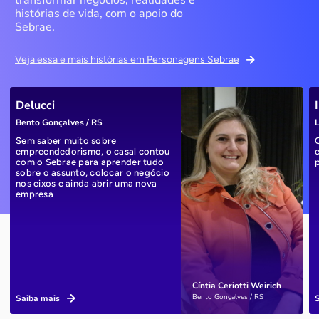
transformar negócios, realidades e
histórias de vida, com o apoio do
Sebrae.
Veja essa e mais histórias em Personagens Sebrae
Delucci
Bento Gonçalves / RS
L
Sem saber muito sobre
empreendedorismo, o casal contou
com o Sebrae para aprender tudo
sobre o assunto, colocar o negócio
nos eixos e ainda abrir uma nova
empresa
Cíntia Ceriotti Weirich
Bento Gonçalves / RS
Saiba mais