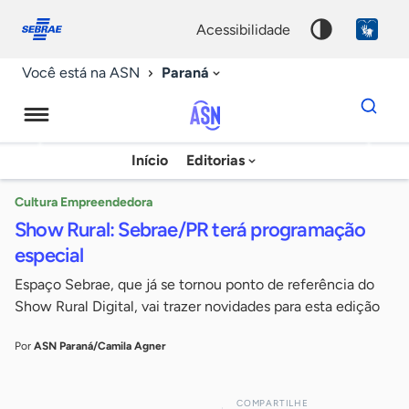
Fale
Acessibilidade
conosco
0
acessibilidade
9
Paraná
Você está na ASN
Dados
para
busca
Agência
Início
Editorias
Palavra
Sebrae
chave
de
Cultura Empreendedora
Show Rural: Sebrae/PR terá programação
Notícias
especial
Espaço Sebrae, que já se tornou ponto de referência do
Show Rural Digital, vai trazer novidades para esta edição
Por
ASN Paraná/Camila Agner
COMPARTILHE