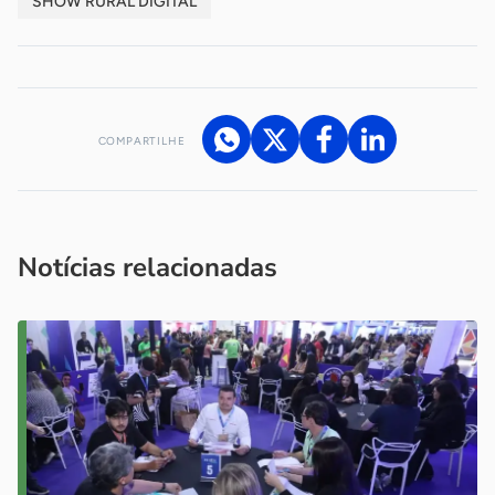
SHOW RURAL DIGITAL
COMPARTILHE
Acesse nossos canais de atendimento
Ficou com alguma dúvida?
.
Se
você é um profissional da imprensa, entre em contato pelo
imprensa@sebrae.com.br
fale com a ASN em cada UF
ou
Notícias relacionadas