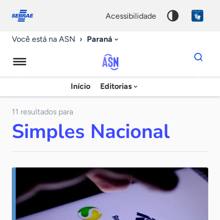
Fale
Acessibilidade
conosco
0
acessibilidade
9
Paraná
Você está na ASN
Dados
para
busca
Agência
Início
Editorias
Palavra
Sebrae
chave
de
11 resultados para
Simples Nacional
Notícias