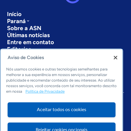
Início
Paraná
Sobre a ASN
Últimas notícias
Entre em contato
Editorias
Aviso de Cookies
Economia & Política
Inovação & Tecnologia
Nós usamos cookies e outras tecnologias semelhantes para
Cultura empreendedora
melhorar a sua experiência em nossos serviços, personalizar
publicidade e recomendar conteúdo de seu interesse. Ao utilizar
Dados
nossos serviços, você concorda com tal monitoramento descrito
Arquivo
em nossa
Política de Privacidade
Aceitar todos os cookies
Rejeitar cookies opcionais