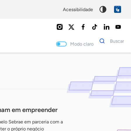
acessibilidade
Dados
Buscar
para
Modo claro
busca
Palavra
chave
onham em empreender
pelo Sebrae em parceria com a
ter o próprio negócio