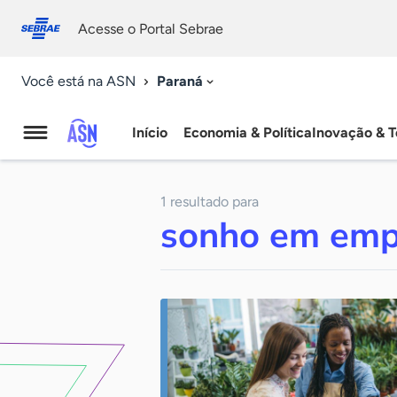
Fale
Acessibilidade
conosco
0
Acesse o Portal Sebrae
9
Paraná
Você está na ASN
Início
Economia & Política
Inovação & T
Agência
Sebrae
1 resultado para
de
sonho em emp
Notícias