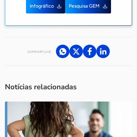
Infográfico
Pesquisa GEM
COMPARTILHE
Acesse nossos canais de atendimento
Ficou com alguma dúvida?
.
Se
você é um profissional da imprensa, entre em contato pelo
imprensa@sebrae.com.br
fale com a ASN em cada UF
ou
Notícias relacionadas