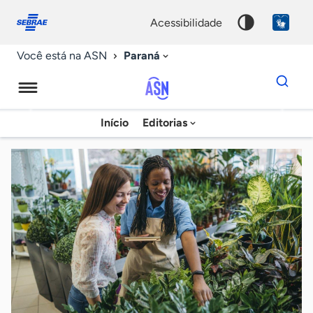
Fale
Acessibilidade
conosco
0
acessibilidade
9
Paraná
Você está na ASN
Dados
para
busca
Agência
Início
Editorias
Palavra
Sebrae
chave
de
Notícias